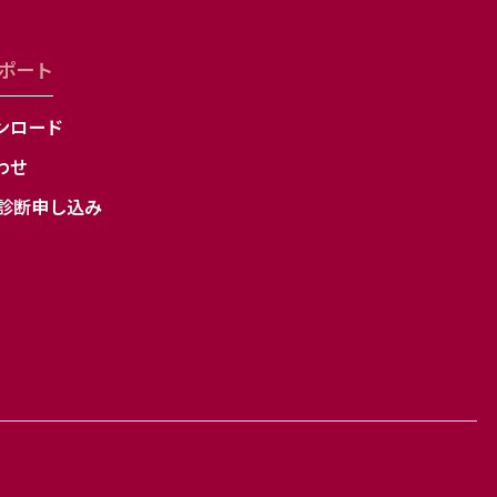
三者への提供の停止
利用の停止、消去およ
ポート
な範囲内で適切に対応
きについてご案内いた
ンロード
わせ
b診断申し込み