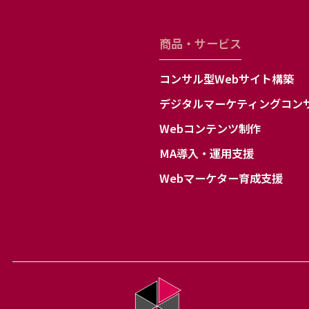
6.個人情報の利用目
お客様自身の個人情
商品・サービス
び第三者への提供の
いたします。下記の
します。
コンサル型Webサイト構築
7.個人情報に関する
デジタルマーケティングコン
タクトシステム株式
Webコンテンツ制作
電話：03-3200-049
タクトシステム株式
MA導入・運用支援
代表取締役社長 梅林 
Webマーケター育成支援