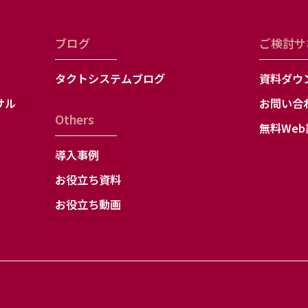
的の通知、開示、内容の訂正・追加・削除、利用の停止、消去または第
報について「利用目的の通知」「開示」「内容の訂正、追加、削除」「
ブログ
ご検討サ
停止」を希望される場合、本人であることの確認を取った上で、合理的
「７．個人情報に関するお問合せ先」までご請求ください。必要な手続
タクトシステムブログ
資料ダウ
お問合せ先
サル
お問い合
会社 制作本部 黒澤
Others
無料We
0（代）
会社
導入事例
保典
お役立ち資料
お役立ち動画