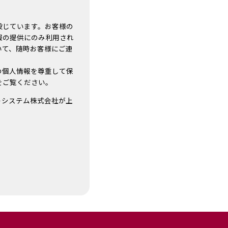
投じています。お客様の
報の提供にのみ利用され
いて、随時お客様にご連
名、住所、電話番号、
す。
の個人情報を尊重して保
をご覧ください。
トシステム株式会社が上
、お預かりした個人情
ません。
号、メールアドレス
対する回答が出来ませ