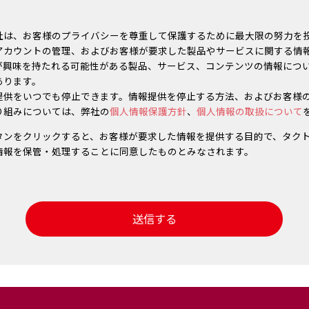
会社 個人情報保護管理者 大熊 努
新宿区西早稲田 3-27-1
（代） FAX：03-6821-4120
社は、お客様のプライバシーを尊重して保護するために最大限の努力を
アカウントの管理、およびお客様が要求した製品やサービスに関する情
が興味を持たれる可能性がある製品、サービス、コンテンツの情報につ
等に関するお問合せに際して、その対応に必要な個人情報（会社名、氏
あります。
をお預かりします。お預かりした個人情報は、下記の目的にのみ利用しま
提供をいつでも停止できます。情報提供を停止する方法、およびお客様
るため
り組みについては、弊社の
個人情報保護方針
、
個人情報の取扱について
回答のため
信のため
タンをクリックすると、お客様が要求した情報を提供する目的で、タク
情報を保管・処理することに同意したものとみなされます。
への提供
の同意を得た場合又は、法令に基づく情報開示要求に応じる場合を除き
いたしません。
報の取扱いは社内にて行っており、当社の委託先に預託することはあり
任意性と提供いただけなかった場合に生じる結果
るお問合せに際して必要とする個人情報（会社名、氏名、住所、電話番
の任意ですが、提供いただけない場合はお客様への連絡及びお問合せに
ご了承ください。