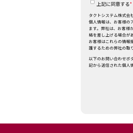
タクトシステム株式
上記に同意する
*
〒169-0051 東京都
電話：03-3200-0490
タクトシステム株式会
個人情報は、お客様の
2.個人情報の利用目的
ます。弊社は、お客様
当社は、当社の業務
絡を差し上げる場合が
メールアドレス等）
お客様はこれらの情報
1.折り返しご連絡す
護するための弊社の取
2.資料送付に対する
3.メールマガジン配
以下のお問い合わせボ
記から送信された個人
3.個人情報の第三者
当社は、お客様本人
報を第三者に提供は
4.個人情報の預託
お預かりした個人情
5.個人情報の提供の
当社の業務等に関す
等）の提供はお客様
んので、あらかじめ