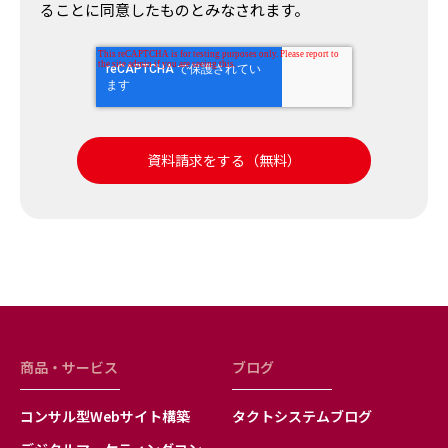
ることに同意したものとみなされます。
当社は、お客様本人の同意を得た場合又は、法令に
基づく情報開示要求に応じる場合を除き、お預かり
した個人情報を第三者に提供はいたしません。
4.個人情報の預託
お預かりした個人情報の取扱いは社内にて行ってお
り、当社の委託先に預託することはありません。
5.個人情報の提供の任意性と提供いただけなかった
場合に生じる結果
当社の業務等に関するお問合せに際して必要とする
個人情報（会社名、氏名、住所、電話番号、メール
アドレス等）の提供はお客様の任意ですが、提供い
ただけない場合はお客様への連絡及びお問合せに対
する回答が出来ませんので、あらかじめご了承くだ
さい。
商品・サービス
ブログ
6.個人情報の利用目的の通知、開示、内容の訂正・
コンサル型Webサイト構築
タクトシステムブログ
追加・削除、利用の停止、消去または第三者への提