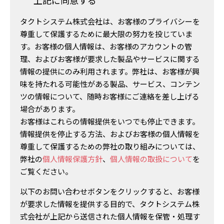
上記に同意する
*
扱います。
タクトシステム株式会社は、お客様のプライバシーを
1.当社の個人情報保護管理者
尊重して保護するために最大限の努力を投じていま
タクトシステム株式会社 個人情報保護管理者 大
す。お客様の個人情報は、お客様のアカウントの管
熊 努
理、およびお客様が要求した製品やサービスに関する
〒169-0051 東京都新宿区西早稲田 3-27-1
情報の提供にのみ利用されます。弊社は、お客様が興
電話：03-3200-0490（代） FAX：03-6821-4120
味を持たれる可能性がある製品、サービス、コンテン
ツの情報について、随時お客様にご連絡を差し上げる
2.個人情報の利用目的
場合があります。
当社は、当社の業務等に関するお問合せに際して、
お客様はこれらの情報提供をいつでも停止できます。
その対応に必要な個人情報（会社名、氏名、住所、
情報提供を停止する方法、およびお客様の個人情報を
電話番号、メールアドレス等）をお預かりします。
尊重して保護するための弊社の取り組みについては、
お預かりした個人情報は、下記の目的にのみ利用し
弊社の
個人情報保護方針
、
個人情報の取扱について
を
ます。
ご覧ください。
1.折り返しご連絡するため
2.資料送付に対する回答のため
以下のお問い合わせボタンをクリックすると、お客様
3.メールマガジン配信のため
が要求した情報を提供する目的で、タクトシステム株
式会社が上記から送信された個人情報を保管・処理す
3.個人情報の第三者への提供