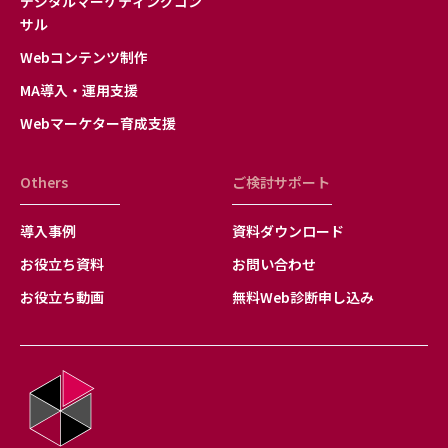
デジタルマーケティングコン
供の停止
サル
お客様自身の個人情報について「利用目的の通知」
Webコンテンツ制作
「開示」「内容の訂正、追加、削除」「利用の停
止、消去および第三者への提供の停止」を希望され
MA導入・運用支援
る場合、本人であることの確認を取った上で、合理
Webマーケター育成支援
的な範囲内で適切に対応いたします。下記の「７．
個人情報に関するお問合せ先」までご請求くださ
Others
い。必要な手続きについてご案内いたします。
ご検討サポート
7.個人情報に関するお問合せ先
導入事例
資料ダウンロード
タクトシステム株式会社 制作本部 黒澤
お役立ち資料
お問い合わせ
電話：03-3200-0490（代）
お役立ち動画
タクトシステム株式会社
無料Web診断申し込み
代表取締役社長 梅林 保典