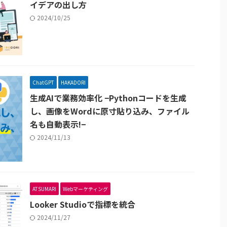
イデアの出し方
2024/10/25
ChatGPT
HAKADORI
生成AIで業務効率化 −Pythonコードを生成
し、画像をWordに原寸貼り込み、ファイル
名も自動表示!−
2024/11/13
ATSUMARI
Webマーケティング
Looker Studioで指標を統合
2024/11/27