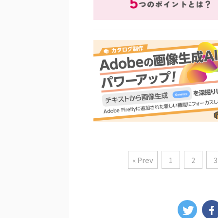
« Prev
1
2
3