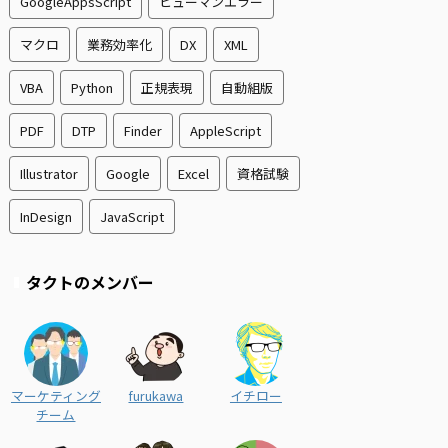
GoogleAppsScript
ヒューマンエラー
マクロ
業務効率化
DX
XML
VBA
Python
正規表現
自動組版
PDF
DTP
Finder
AppleScript
Illustrator
Google
Excel
資格試験
InDesign
JavaScript
タクトのメンバー
マーケティング
furukawa
イチロー
チーム