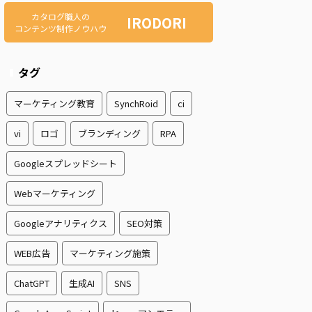
カタログ職人の
IRODORI
コンテンツ制作ノウハウ
タグ
マーケティング教育
SynchRoid
ci
vi
ロゴ
ブランディング
RPA
Googleスプレッドシート
Webマーケティング
Googleアナリティクス
SEO対策
WEB広告
マーケティング施策
ChatGPT
生成AI
SNS