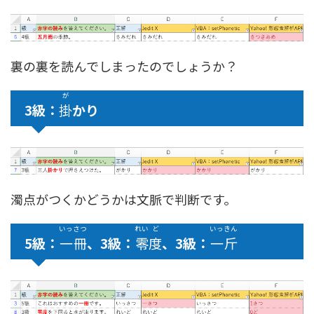
裏の裏を読んでしまったのでしょうか？
が
3級：
掛
かり
濁点がつくかどうかは文脈で判断です。
いっ
さつ
れい
ど
いっ
きん
5級：
一
冊
、3級：
零
度
、3級：
一
斤