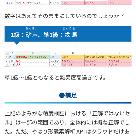
数字はあえてそのままにしているのでしょうか？
ちん
せい
じゅう
ば
1級：
砧
声
、準1級：
戎
馬
準1級〜1級ともなると難易度高過ぎです。
●補足
上記のよみがな精度検証における「正解ではないセ
ル」は一部の範囲であり、全体的には概ね正解でし
た。ただ、やはり形態素解析 API はクラウドだけあ