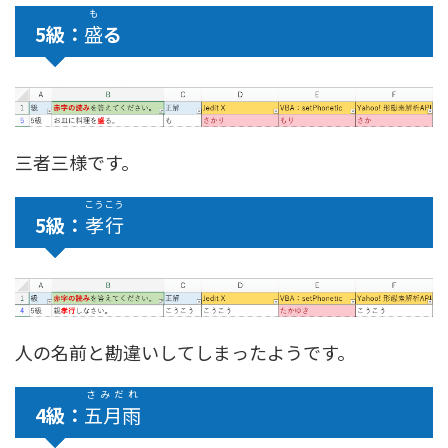
も
5級：
盛
る
三者三様です。
こう
こう
5級：
孝
行
人の名前と勘違いしてしまったようです。
さみだれ
4級：
五月雨