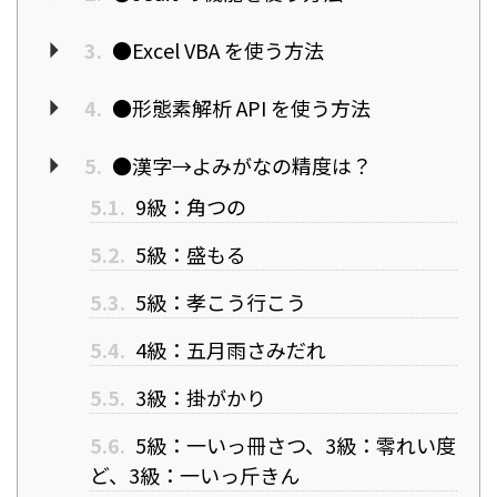
3.
●Excel VBA を使う方法
4.
●形態素解析 API を使う方法
5.
●漢字→よみがなの精度は？
5.1.
9級：角つの
5.2.
5級：盛もる
5.3.
5級：孝こう行こう
5.4.
4級：五月雨さみだれ
5.5.
3級：掛がかり
5.6.
5級：一いっ冊さつ、3級：零れい度
ど、3級：一いっ斤きん